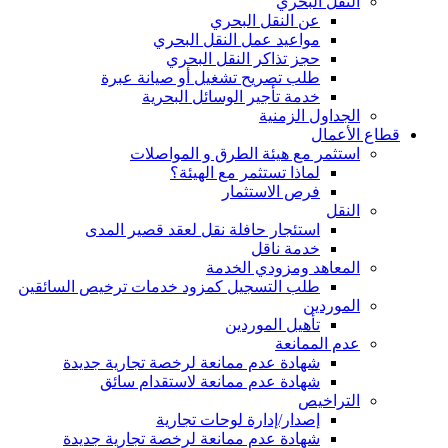
النقل البحري
عن النقل البحري
مواعيد عمل النقل البحري
حجز تذاكر النقل البحري
طلب تصريح تشغيل أو صيانة عبرة
خدمة تأجير الوسائل البحرية
الجداول الزمنية
قطاع الأعمال
استثمر مع هيئة الطرق و المواصلات
لماذا تستثمر مع الهيئة؟
فرص الاستثمار
النقل
استئجار حافلة نقل لعقد قصير المدى
خدمة ناقل
المعاهد ومزودي الخدمة
طلب التسجيل كمزود خدمات ترخيص السائقين
الموردين
تأهيل الموردين
عدم الممانعة
شهادة عدم ممانعة لرخصة تجارية جديدة
شهادة عدم ممانعة لاستقدام سائق
التراخيص
إصدار/إدارة لوحات تجارية
شهادة عدم ممانعة لرخصة تجارية جديدة